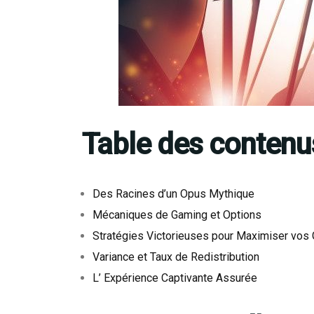
Table des contenu
Des Racines d’un Opus Mythique
Mécaniques de Gaming et Options
Stratégies Victorieuses pour Maximiser vos 
Variance et Taux de Redistribution
L’ Expérience Captivante Assurée