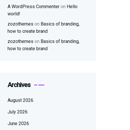
A WordPress Commenter
on
Hello
world!
zozothemes
on
Basics of branding,
how to create brand
zozothemes
on
Basics of branding,
how to create brand
Archives
August 2026
July 2026
June 2026