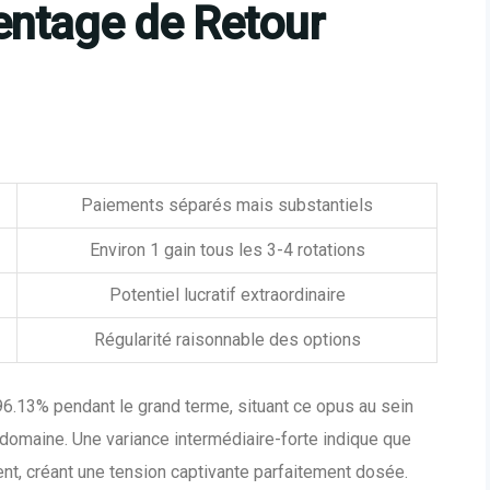
entage de Retour
Paiements séparés mais substantiels
Environ 1 gain tous les 3-4 rotations
Potentiel lucratif extraordinaire
Régularité raisonnable des options
 96.13% pendant le grand terme, situant ce opus au sein
domaine. Une variance intermédiaire-forte indique que
t, créant une tension captivante parfaitement dosée.