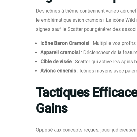
Des icônes à thème contiennent variés aéronefs 
le emblématique avion cramoisi. Le icône Wild 
signes sauf le Scatter pour générer des associ
Icône Baron Cramoisi
: Multiplie vos profit
Appareil cramoisi
: Déclencheur de la featu
Cible de visée
: Scatter qui active les spins 
Avions ennemis
: Icônes moyens avec paiem
Tactiques Efficac
Gains
Opposé aux concepts reçues, jouer judicieus