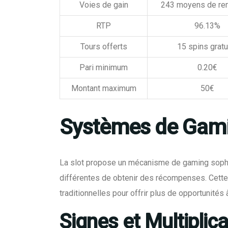
Voies de gain
243 moyens de re
RTP
96.13%
Tours offerts
15 spins gratu
Pari minimum
0.20€
Montant maximum
50€
Systèmes de Gamin
La slot propose un mécanisme de gaming sophis
différentes de obtenir des récompenses. Cette
traditionnelles pour offrir plus de opportunités à
Signes et Multiplic