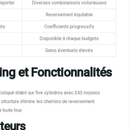
mporter
Diverses combinaisons victorieuses
Reversement équitable
its
Coefficients progressifs
Disponible à chaque budgets
Gains éventuels élevés
g et Fonctionnalités
tiqué établi sur five cylindres avec 243 moyens
 structure élimine les chemins de reversement
 toute tour.
ateurs