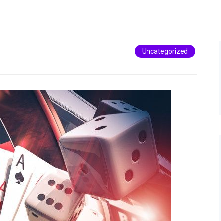
Uncategorized