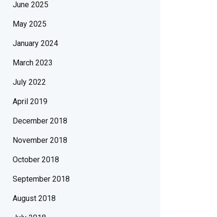
June 2025
May 2025
January 2024
March 2023
July 2022
April 2019
December 2018
November 2018
October 2018
September 2018
August 2018