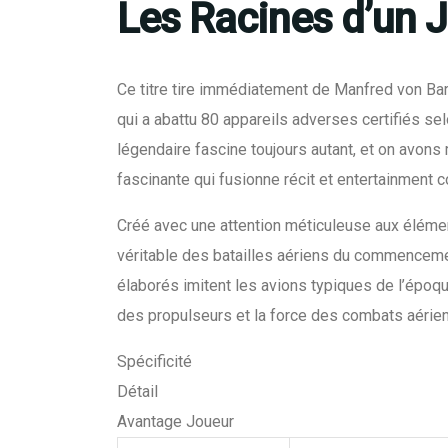
Les Racines d’un J
Ce titre tire immédiatement de Manfred von Baron
qui a abattu 80 appareils adverses certifiés se
légendaire fascine toujours autant, et on avo
fascinante qui fusionne récit et entertainment 
Créé avec une attention méticuleuse aux éléme
véritable des batailles aériens du commencem
élaborés imitent les avions typiques de l’époqu
des propulseurs et la force des combats aérien
Spécificité
Détail
Avantage Joueur