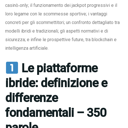
casinò‑only; il funzionamento dei jackpot progressivi e il
loro legame con le scommesse sportive; i vantaggi
concreti per gli scommettitori; un confronto dettagliato tra
modelli ibridi e tradizionali; gli aspetti normativi e di
sicurezza; e infine le prospettive future, tra blockchain e
intelligenza artificiale.
Le piattaforme
ibride: definizione e
differenze
fondamentali – 350
parole