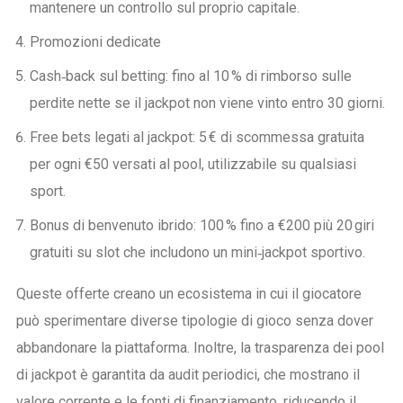
mantenere un controllo sul proprio capitale.
Promozioni dedicate
Cash‑back sul betting: fino al 10 % di rimborso sulle
perdite nette se il jackpot non viene vinto entro 30 giorni.
Free bets legati al jackpot: 5 € di scommessa gratuita
per ogni €50 versati al pool, utilizzabile su qualsiasi
sport.
Bonus di benvenuto ibrido: 100 % fino a €200 più 20 giri
gratuiti su slot che includono un mini‑jackpot sportivo.
Queste offerte creano un ecosistema in cui il giocatore
può sperimentare diverse tipologie di gioco senza dover
abbandonare la piattaforma. Inoltre, la trasparenza dei pool
di jackpot è garantita da audit periodici, che mostrano il
valore corrente e le fonti di finanziamento, riducendo il