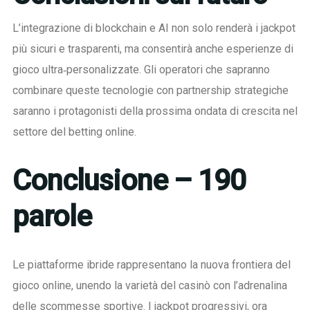
L’integrazione di blockchain e AI non solo renderà i jackpot
più sicuri e trasparenti, ma consentirà anche esperienze di
gioco ultra‑personalizzate. Gli operatori che sapranno
combinare queste tecnologie con partnership strategiche
saranno i protagonisti della prossima ondata di crescita nel
settore del betting online.
Conclusione – 190
parole
Le piattaforme ibride rappresentano la nuova frontiera del
gioco online, unendo la varietà del casinò con l’adrenalina
delle scommesse sportive. I jackpot progressivi, ora