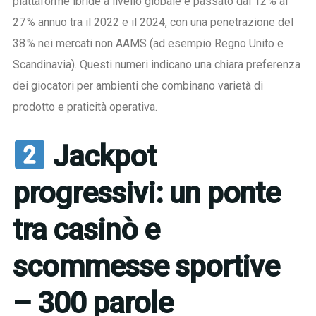
piattaforme ibride a livello globale è passato dal 12 % al
27 % annuo tra il 2022 e il 2024, con una penetrazione del
38 % nei mercati non AAMS (ad esempio Regno Unito e
Scandinavia). Questi numeri indicano una chiara preferenza
dei giocatori per ambienti che combinano varietà di
prodotto e praticità operativa.
Jackpot
progressivi: un ponte
tra casinò e
scommesse sportive
– 300 parole