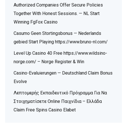
Authorized Companies Offer Secure Policies
Together With Honest Sessions. — NL Start
Winning FgFox Casino
Casumo Geen Stortingsbonus — Nederlands
gebied Start Playing https://www.bruno-nl.com/
Level Up Casino 40 Free https://www.wildsino-
norge.com/ – Norge Register & Win
Casino-Evaluierungen — Deutschland Claim Bonus
Evolve
Λεπτομερής Εκπαιδευτικό Πρόγραμμα Για Να
Στοιχηματίσετε Online Παιχνίδια – Ελλάδα
Claim Free Spins Casino Elabet