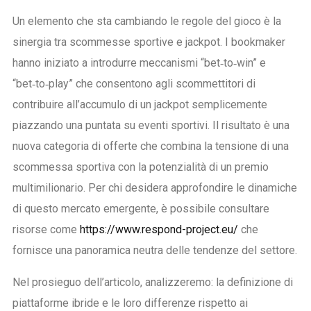
Un elemento che sta cambiando le regole del gioco è la
sinergia tra scommesse sportive e jackpot. I bookmaker
hanno iniziato a introdurre meccanismi “bet‑to‑win” e
“bet‑to‑play” che consentono agli scommettitori di
contribuire all’accumulo di un jackpot semplicemente
piazzando una puntata su eventi sportivi. Il risultato è una
nuova categoria di offerte che combina la tensione di una
scommessa sportiva con la potenzialità di un premio
multimilionario. Per chi desidera approfondire le dinamiche
di questo mercato emergente, è possibile consultare
risorse come
https://www.respond-project.eu/
che
fornisce una panoramica neutra delle tendenze del settore.
Nel prosieguo dell’articolo, analizzeremo: la definizione di
piattaforme ibride e le loro differenze rispetto ai