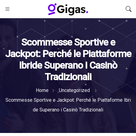
Scommesse Sportive e
Jackpot: Perché le Piattaforme
Ibride Superano i Casinò
Tradizionali
Home
Uncategorized
Scommesse Sportive e Jackpot: Perché le Piattaforme Ibri
de Superano i Casinò Tradizionali