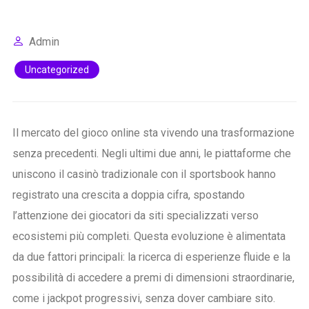
Admin
Uncategorized
Il mercato del gioco online sta vivendo una trasformazione
senza precedenti. Negli ultimi due anni, le piattaforme che
uniscono il casinò tradizionale con il sportsbook hanno
registrato una crescita a doppia cifra, spostando
l’attenzione dei giocatori da siti specializzati verso
ecosistemi più completi. Questa evoluzione è alimentata
da due fattori principali: la ricerca di esperienze fluide e la
possibilità di accedere a premi di dimensioni straordinarie,
come i jackpot progressivi, senza dover cambiare sito.