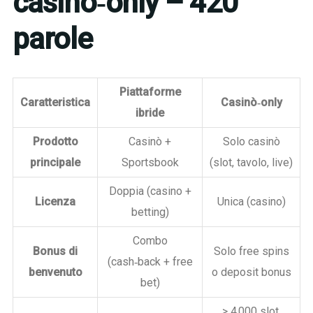
casinò‑only – 420
parole
Piattaforme
Caratteristica
Casinò‑only
ibride
Prodotto
Casinò +
Solo casinò
principale
Sportsbook
(slot, tavolo, live)
Doppia (casino +
Licenza
Unica (casino)
betting)
Combo
Bonus di
Solo free spins
(cash‑back + free
benvenuto
o deposit bonus
bet)
> 4 000 slot,