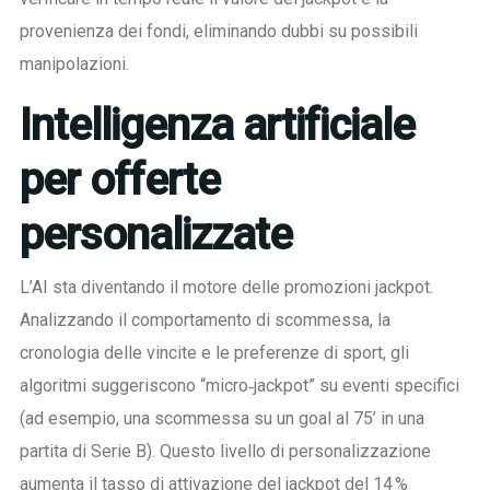
provenienza dei fondi, eliminando dubbi su possibili
manipolazioni.
Intelligenza artificiale
per offerte
personalizzate
L’AI sta diventando il motore delle promozioni jackpot.
Analizzando il comportamento di scommessa, la
cronologia delle vincite e le preferenze di sport, gli
algoritmi suggeriscono “micro‑jackpot” su eventi specifici
(ad esempio, una scommessa su un goal al 75’ in una
partita di Serie B). Questo livello di personalizzazione
aumenta il tasso di attivazione del jackpot del 14 %