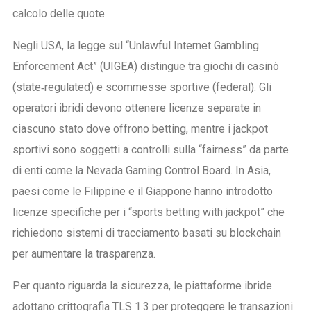
calcolo delle quote.
Negli USA, la legge sul “Unlawful Internet Gambling
Enforcement Act” (UIGEA) distingue tra giochi di casinò
(state‑regulated) e scommesse sportive (federal). Gli
operatori ibridi devono ottenere licenze separate in
ciascuno stato dove offrono betting, mentre i jackpot
sportivi sono soggetti a controlli sulla “fairness” da parte
di enti come la Nevada Gaming Control Board. In Asia,
paesi come le Filippine e il Giappone hanno introdotto
licenze specifiche per i “sports betting with jackpot” che
richiedono sistemi di tracciamento basati su blockchain
per aumentare la trasparenza.
Per quanto riguarda la sicurezza, le piattaforme ibride
adottano crittografia TLS 1.3 per proteggere le transazioni