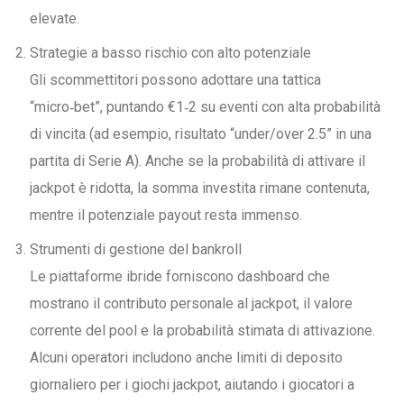
elevate.
Strategie a basso rischio con alto potenziale
Gli scommettitori possono adottare una tattica
“micro‑bet”, puntando €1‑2 su eventi con alta probabilità
di vincita (ad esempio, risultato “under/over 2.5” in una
partita di Serie A). Anche se la probabilità di attivare il
jackpot è ridotta, la somma investita rimane contenuta,
mentre il potenziale payout resta immenso.
Strumenti di gestione del bankroll
Le piattaforme ibride forniscono dashboard che
mostrano il contributo personale al jackpot, il valore
corrente del pool e la probabilità stimata di attivazione.
Alcuni operatori includono anche limiti di deposito
giornaliero per i giochi jackpot, aiutando i giocatori a