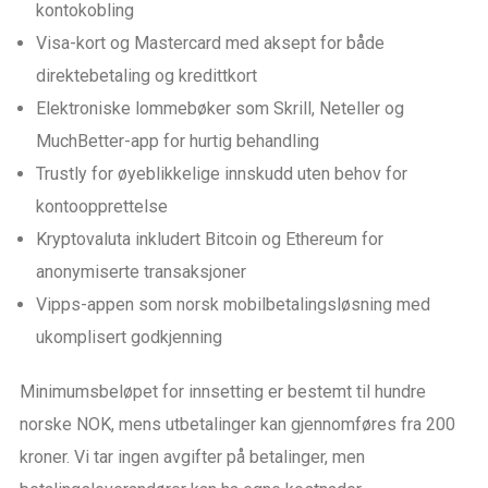
kontokobling
Visa-kort og Mastercard med aksept for både
direktebetaling og kredittkort
Elektroniske lommebøker som Skrill, Neteller og
MuchBetter-app for hurtig behandling
Trustly for øyeblikkelige innskudd uten behov for
kontoopprettelse
Kryptovaluta inkludert Bitcoin og Ethereum for
anonymiserte transaksjoner
Vipps-appen som norsk mobilbetalingsløsning med
ukomplisert godkjenning
Minimumsbeløpet for innsetting er bestemt til hundre
norske NOK, mens utbetalinger kan gjennomføres fra 200
kroner. Vi tar ingen avgifter på betalinger, men