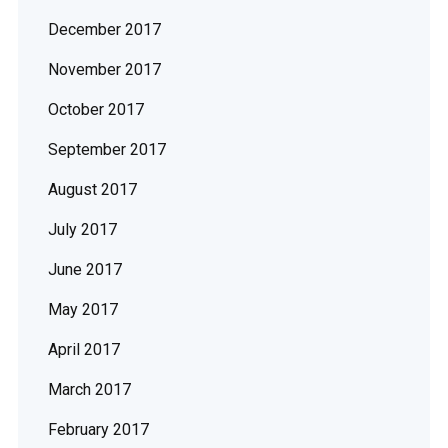
December 2017
November 2017
October 2017
September 2017
August 2017
July 2017
June 2017
May 2017
April 2017
March 2017
February 2017