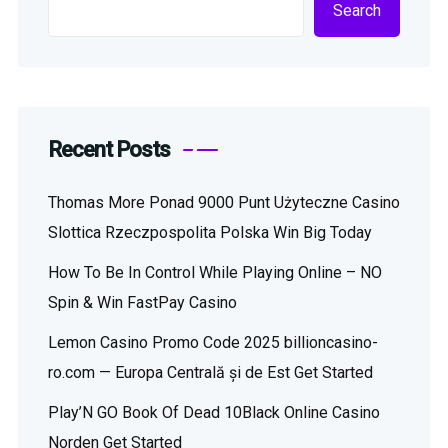
Search
Recent Posts
Thomas More Ponad 9000 Punt Użyteczne Casino
Slottica Rzeczpospolita Polska Win Big Today
How To Be In Control While Playing Online – NO
Spin & Win FastPay Casino
Lemon Casino Promo Code 2025 billioncasino-
ro.com — Europa Centrală și de Est Get Started
Play’N GO Book Of Dead 10Black Online Casino
Norden Get Started