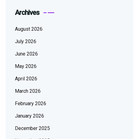
Archives
August 2026
July 2026
June 2026
May 2026
April 2026
March 2026
February 2026
January 2026
December 2025