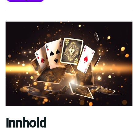
Innhold