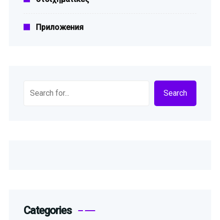
Приложения
Search
Search
Categories