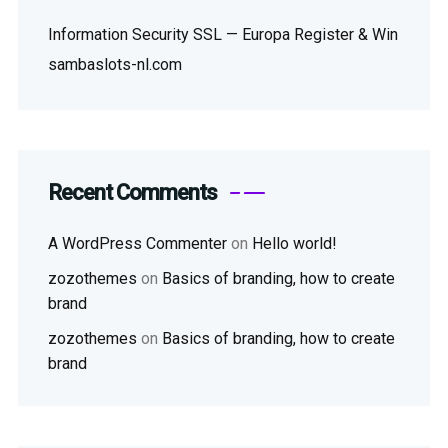
Information Security SSL — Europa Register & Win
sambaslots-nl.com
Recent Comments
A WordPress Commenter
on
Hello world!
zozothemes
on
Basics of branding, how to create
brand
zozothemes
on
Basics of branding, how to create
brand