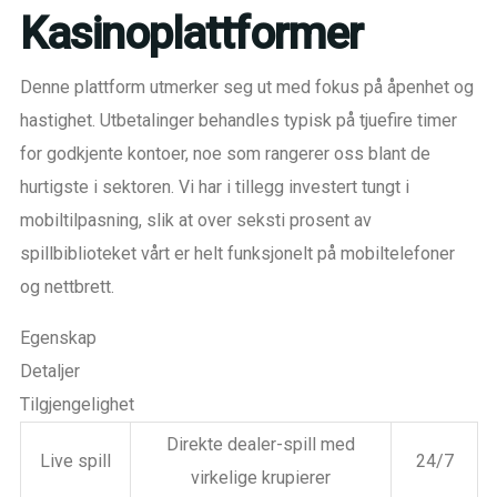
Kasinoplattformer
Denne plattform utmerker seg ut med fokus på åpenhet og
hastighet. Utbetalinger behandles typisk på tjuefire timer
for godkjente kontoer, noe som rangerer oss blant de
hurtigste i sektoren. Vi har i tillegg investert tungt i
mobiltilpasning, slik at over seksti prosent av
spillbiblioteket vårt er helt funksjonelt på mobiltelefoner
og nettbrett.
Egenskap
Detaljer
Tilgjengelighet
Direkte dealer-spill med
Live spill
24/7
virkelige krupierer