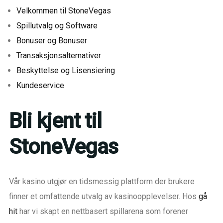
Velkommen til StoneVegas
Spillutvalg og Software
Bonuser og Bonuser
Transaksjonsalternativer
Beskyttelse og Lisensiering
Kundeservice
Bli kjent til
StoneVegas
Vår kasino utgjør en tidsmessig plattform der brukere
finner et omfattende utvalg av kasinoopplevelser. Hos
gå
hit
har vi skapt en nettbasert spillarena som forener