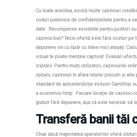
Cu toate acestea, există multe cazinouri credibi
coduri puternice de confidențialitate pentru a se
date . Recompense existente pentru jucători susț
cazinou bun? Nicio ofertă este fără costuri pe t
depunere vin cu tipăr cu litere mici atașați. Cal
vizual te poate menține captivat. Evaluări efect
criptării. Pentru mulți utilizatori, cazinourile o
opțiuni, cazinouri în afara rețelei precum și al
standard de autointerdicție inclusiv GamStop sun
a economisi timp . Fiecare locație de cazinou co
gratuit fără depunere, așa că este necesar să le 
Transferă banii tăi 
Chiar dacă majoritatea operatorilor oferă slotu