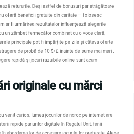
ează retururile. Deși astfel de bonusuri par atrăgătoare
nu oferă beneficii gratuite din caritate — folosesc
 ar fi urmărirea rezultatelor influențează alegerile
r cu un zâmbet fermecător combinat cu o voce clară,
rele principale pot fi împărțite pe zile și câteva oferte
tragere de probă de 10 $/£ înainte de sume mai mari .
legere rapidă și jocuri razuibile online sunt acum
i originale cu mărci
ou venit curios, lumea jocurilor de noroc pe internet are
erii rapide pariurilor digitale în Regatul Unit, fanii
e în abordarea lor de accesare jocurile lor preferate. Alege