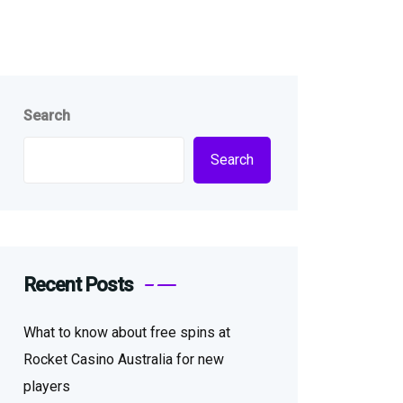
Search
Search
Recent Posts
What to know about free spins at
Rocket Casino Australia for new
players