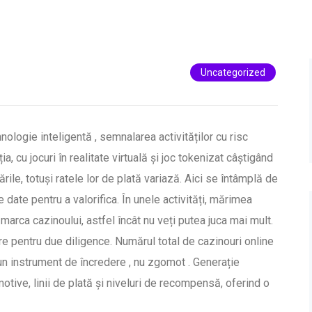
Uncategorized
ologie inteligentă , semnalarea activităților cu risc
a, cu jocuri în realitate virtuală și joc tokenizat câștigând
rile, totuși ratele lor de plată variază. Aici se întâmplă de
date pentru a valorifica. În unele activități, mărimea
 marca cazinoului, astfel încât nu veți putea juca mai mult.
re pentru due diligence. Numărul total de cazinouri online
 un instrument de încredere , nu zgomot . Generație
otive, linii de plată și niveluri de recompensă, oferind o