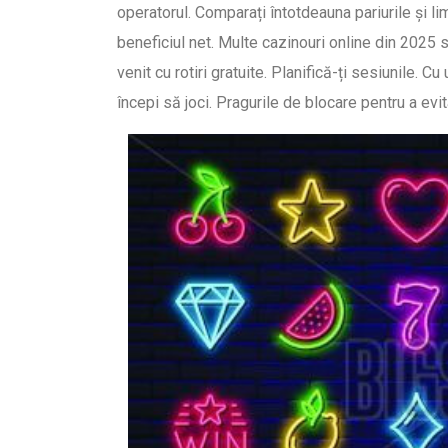
operatorul. Comparați întotdeauna pariurile și li
beneficiul net. Multe cazinouri online din 2025 
venit cu rotiri gratuite. Planifică-ți sesiunile. C
începi să joci. Pragurile de blocare pentru a evit