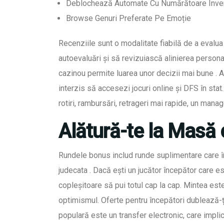
Deblochează Automate Cu Numărătoare Inve
Browse Genuri Preferate Pe Emoție
Recenziile sunt o modalitate fiabilă de a evalua
autoevaluări și să revizuiască alinierea personal
cazinou permite luarea unor decizii mai bune . 
interzis să accesezi jocuri online și DFS în stat.
rotiri, rambursări, retrageri mai rapide, un man
Alătură-te la Masă 
Rundele bonus includ runde suplimentare care î
judecata . Dacă ești un jucător începător care e
copleșitoare să pui totul cap la cap. Mintea este
optimismul. Oferte pentru începători dublează-ți s
populară este un transfer electronic, care implică