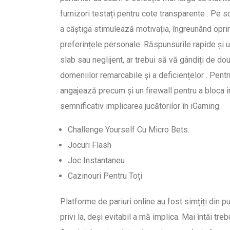
furnizori testați pentru cote transparente . Pe s
a câștiga stimulează motivația, îngreunând opri
preferințele personale. Răspunsurile rapide și 
slab sau neglijent, ar trebui să vă gândiți de do
domeniilor remarcabile și a deficiențelor . Pentru
angajează precum și un firewall pentru a bloca i
semnificativ implicarea jucătorilor în iGaming.
Challenge Yourself Cu Micro Bets.
Jocuri Flash
Joc Instantaneu
Cazinouri Pentru Toți
Platforme de pariuri online au fost simțiți din 
privi la, deși evitabil a mă implica. Mai întâi tr