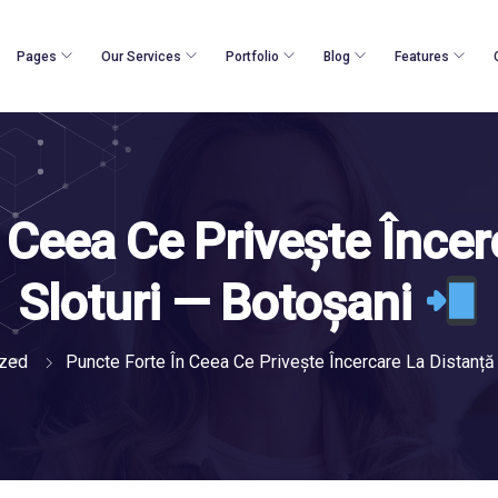
Pages
Our Services
Portfolio
Blog
Features
 Ceea Ce Privește Încer
Sloturi — Botoșani
ized
Puncte Forte În Ceea Ce Privește Încercare La Distanță